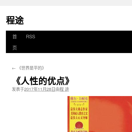
程途
跳
首
RSS
至
页
正
←
《世界是平的》
文
《人性的优点》
发表于
2017年11月28日
由
程 途