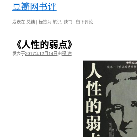
豆瓣网书评
发表在
总结
|
标签为
笔记
,
读书
|
留下评论
《人性的弱点》
发表于
2017年12月14日
由
程 途