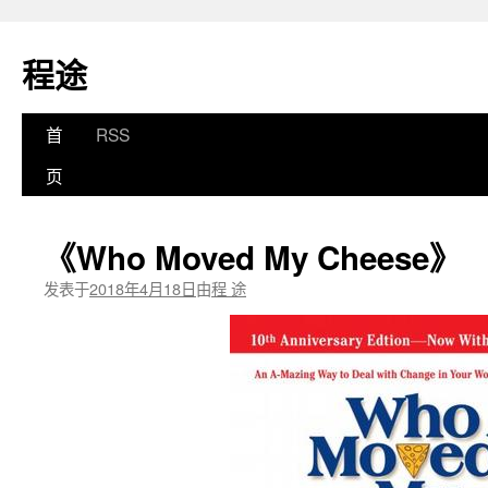
程途
跳
首
RSS
至
页
正
《Who Moved My Cheese》
文
发表于
2018年4月18日
由
程 途