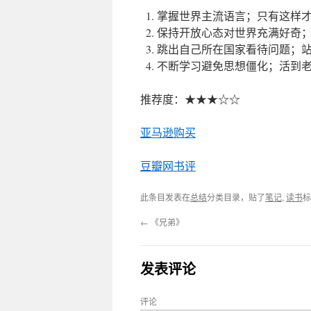
掌握世界主流语言；只有这样
保持开放心态对世界充满好奇
跳出自己所在国家看待问题；
不断学习避免思想僵化；活到
推荐度：★★★☆☆
亚马逊购买
豆瓣网书评
此条目发表在
总结
分类目录，贴了
笔记
,
读书
标
←
《兄弟》
发表评论
评论