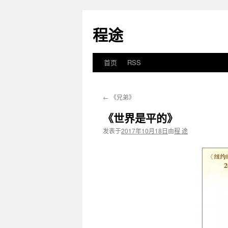
程途
首页
RSS
跳
至
←
《兄弟》
正
《世界是平的》
文
发表于
2017年10月18日
由
程 途