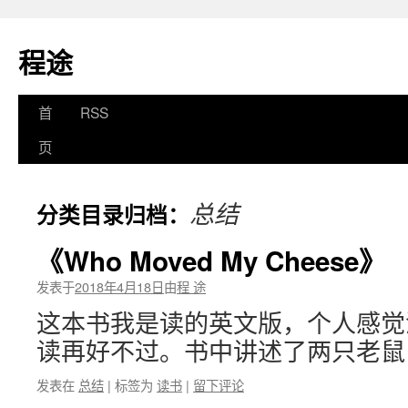
程途
跳
首
RSS
至
页
正
总结
分类目录归档：
文
《Who Moved My Cheese》
发表于
2018年4月18日
由
程 途
这本书我是读的英文版，个人感觉
读再好不过。书中讲述了两只老鼠
发表在
总结
|
标签为
读书
|
留下评论