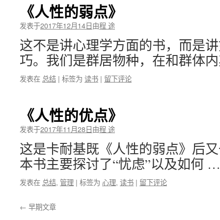
《人性的弱点》
发表于
2017年12月14日
由
程 途
这不是讲心理学方面的书，而是讲
巧。我们是群居物种，在和群体内
发表在
总结
|
标签为
读书
|
留下评论
《人性的优点》
发表于
2017年11月28日
由
程 途
这是卡耐基既《人性的弱点》后又
本书主要探讨了“忧虑”以及如何 
发表在
总结
,
管理
|
标签为
心理
,
读书
|
留下评论
←
早期文章