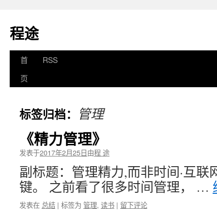
程途
跳
首
RSS
至
页
正
管理
标签归档：
文
《精力管理》
发表于
2017年2月25日
由
程 途
副标题：管理精力,而非时间·互联
键。 之前看了很多时间管理， …
发表在
总结
|
标签为
管理
,
读书
|
留下评论