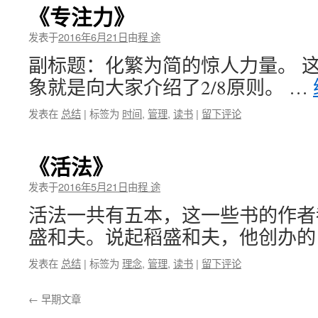
《专注力》
发表于
2016年6月21日
由
程 途
副标题：化繁为简的惊人力量。 
象就是向大家介绍了2/8原则。 …
发表在
总结
|
标签为
时间
,
管理
,
读书
|
留下评论
《活法》
发表于
2016年5月21日
由
程 途
活法一共有五本，这一些书的作者
盛和夫。说起稻盛和夫，他创办的
发表在
总结
|
标签为
理念
,
管理
,
读书
|
留下评论
←
早期文章