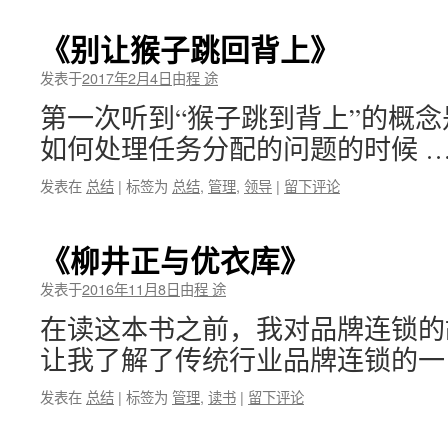
《别让猴子跳回背上》
发表于
2017年2月4日
由
程 途
第一次听到“猴子跳到背上”的概
如何处理任务分配的问题的时候 
发表在
总结
|
标签为
总结
,
管理
,
领导
|
留下评论
《柳井正与优衣库》
发表于
2016年11月8日
由
程 途
在读这本书之前，我对品牌连锁的
让我了解了传统行业品牌连锁的一
发表在
总结
|
标签为
管理
,
读书
|
留下评论