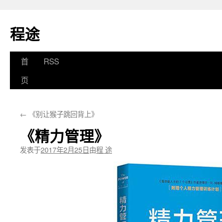
程途
跳
首
RSS
至
页
正
←
《别让猴子跳回背上》
文
《精力管理》
发表于
2017年2月25日
由
程 途