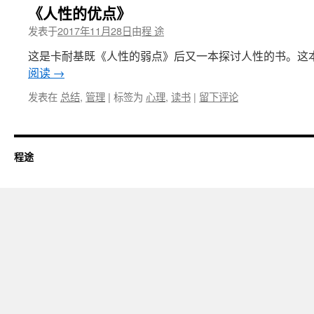
《人性的优点》
发表于
2017年11月28日
由
程 途
这是卡耐基既《人性的弱点》后又一本探讨人性的书。这本
阅读
→
发表在
总结
,
管理
|
标签为
心理
,
读书
|
留下评论
程途