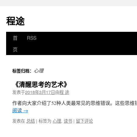
程途
跳
首
RSS
至
页
正
心理
标签归档：
文
《清醒思考的艺术》
发表于
2018年3月17日
由
程 途
作者向大家介绍了52种人类最常见的思维错误。这些思维
阅读
→
发表在
总结
|
标签为
心理
,
读书
|
留下评论