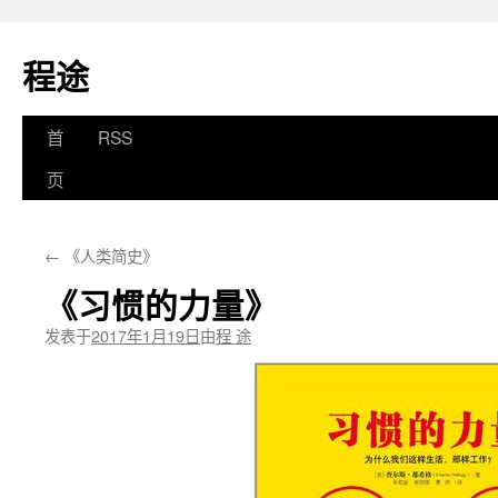
程途
跳
首
RSS
至
页
正
←
《人类简史》
文
《习惯的力量》
发表于
2017年1月19日
由
程 途