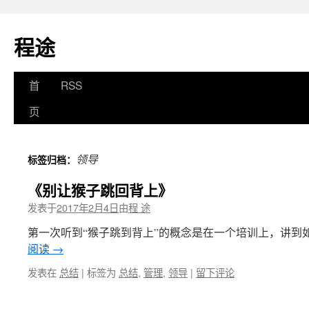
程途
跳
首
RSS
至
页
正
领导
标签归档：
文
《别让猴子跳回背上》
发表于
2017年2月4日
由
程 途
第一次听到“猴子跳到背上”的概念是在一个培训上，讲到
阅读
→
发表在
总结
|
标签为
总结
,
管理
,
领导
|
留下评论