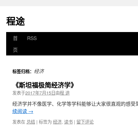
程途
跳
首
RSS
至
页
正
经济
标签归档：
文
《斯坦福极简经济学》
发表于
2017年7月15日
由
程 途
经济学并不像医学、化学等学科能够让大家很直观的感受
续阅读
→
发表在
总结
|
标签为
经济
,
读书
|
留下评论